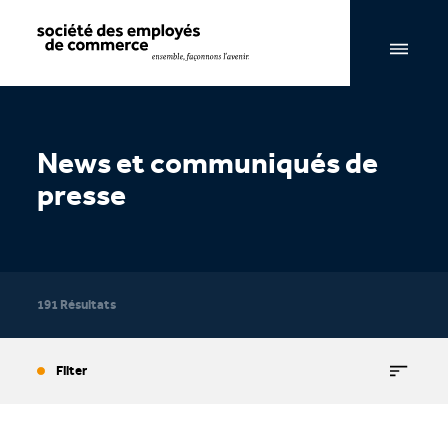
Navigation par page & recherche
News et communiqués de
presse
191 Résultats
Filter
Actualités