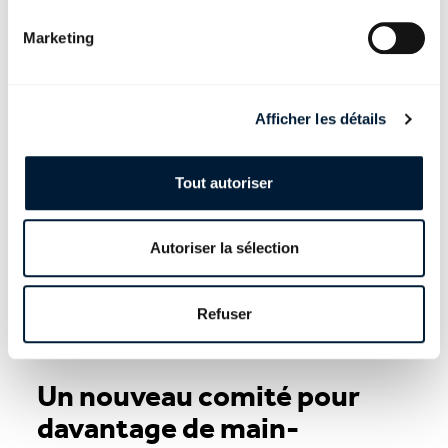
mesures fédérales visant à
atténuer les conséquences
Marketing
économiques de la crise du
coronavirus.
Afficher les détails
mer. 25. mars 20
Tout autoriser
Coronavirus: atténuer
l'impact sur l'emploi et
Autoriser la sélection
l'économie
Refuser
ven. 13. mars 20
Un nouveau comité pour
davantage de main-