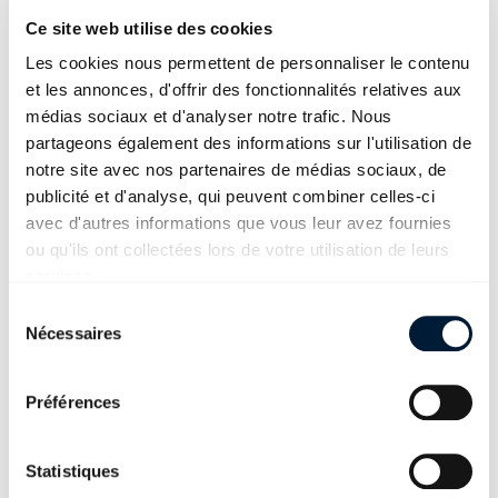
D'importance systémique
Ce site web utilise des cookies
en Suisse, l'aviation doit
Les cookies nous permettent de personnaliser le contenu
bénéficier d'un soutien
et les annonces, d'offrir des fonctionnalités relatives aux
immédiat
médias sociaux et d'analyser notre trafic. Nous
partageons également des informations sur l'utilisation de
notre site avec nos partenaires de médias sociaux, de
mer. 8. avr. 20
publicité et d'analyse, qui peuvent combiner celles-ci
avec d'autres informations que vous leur avez fournies
La crise du coronavirus ne
ou qu'ils ont collectées lors de votre utilisation de leurs
doit en aucun cas porter
services.
préjudice aux apprentis
Sélection du consentement
Nécessaires
jeu. 26. mars 20
Préférences
La Société des employés de
commerce soutient les
Statistiques