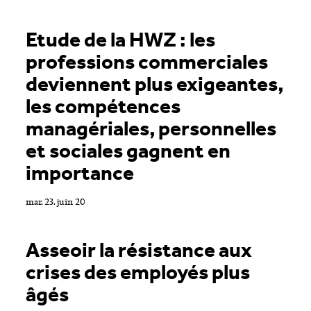
Mediacorner
Etude de la HWZ : les
News & Communiqués de presse
professions commerciales
Etudes & Enquêtes
deviennent plus exigeantes,
Newsletter
les compétences
Notre blog: actualités autour de la formation et de l'emploi
managériales, personnelles
[Missive des temps futurs]
et sociales gagnent en
importance
Art
mar. 23. juin 20
Réinitialiser
Asseoir la résistance aux
crises des employés plus
âgés