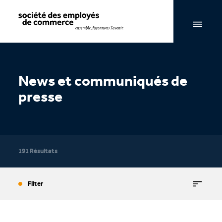
Navigation par page & recherche
News et communiqués de
presse
191 Résultats
Filter
Actualités