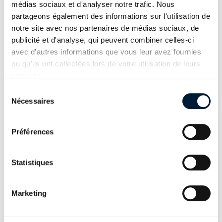
médias sociaux et d'analyser notre trafic. Nous
partageons également des informations sur l'utilisation de
Nouvelle enquête de la
notre site avec nos partenaires de médias sociaux, de
publicité et d'analyse, qui peuvent combiner celles-ci
plateforme montre: l'IA
avec d'autres informations que vous leur avez fournies
rend nécessaire une
ou qu'ils ont collectées lors de votre utilisation de leurs
stratégie globale de
services.
développement des
Sélection du consentement
Nécessaires
connaissances
lun. 11. nov. 24
Préférences
Manifestation pour le
Statistiques
maintien de Stahl
Gerlafingen
Marketing
sam. 9. nov. 24