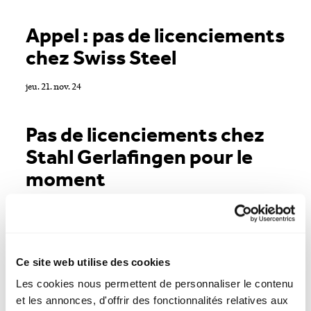
Appel : pas de licenciements
chez Swiss Steel
jeu. 21. nov. 24
Pas de licenciements chez
Stahl Gerlafingen pour le
moment
mer. 20. nov. 24
Industrie sidérurgique : la
Ce site web utilise des cookies
politique va de l'avant
Les cookies nous permettent de personnaliser le contenu
et les annonces, d'offrir des fonctionnalités relatives aux
mar. 19. nov. 24