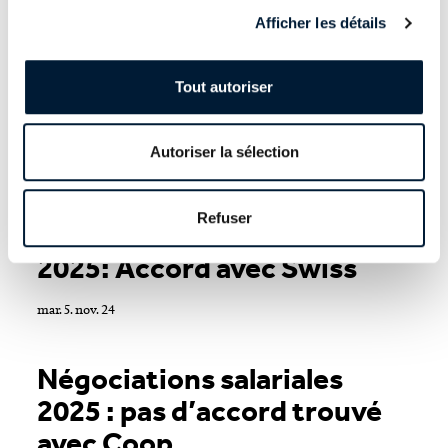
Afficher les détails
Négociations salariales
2025: pas d’accord avec la
Tout autoriser
Migros
Autoriser la sélection
mar. 5. nov. 24
Refuser
Négociations salariales
2025: Accord avec Swiss
mar. 5. nov. 24
Négociations salariales
2025 : pas d’accord trouvé
avec Coop