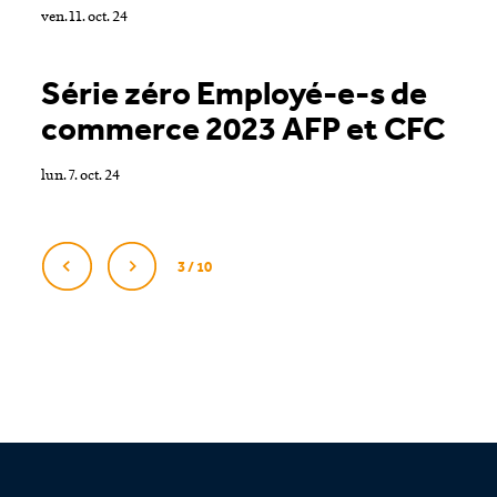
ven. 11. oct. 24
Série zéro Employé-e-s de
commerce 2023 AFP et CFC
lun. 7. oct. 24
3 / 10
Footer