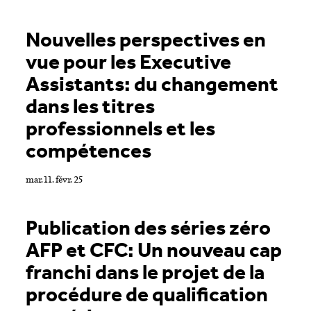
Mediacorner
Nouvelles perspectives en
News & Communiqués de presse
vue pour les Executive
Etudes & Enquêtes
Assistants: du changement
Newsletter
dans les titres
Notre blog: actualités autour de la formation et de l'emploi
professionnels et les
[Missive des temps futurs]
compétences
Art
mar. 11. févr. 25
Réinitialiser
Publication des séries zéro
AFP et CFC: Un nouveau cap
franchi dans le projet de la
procédure de qualification