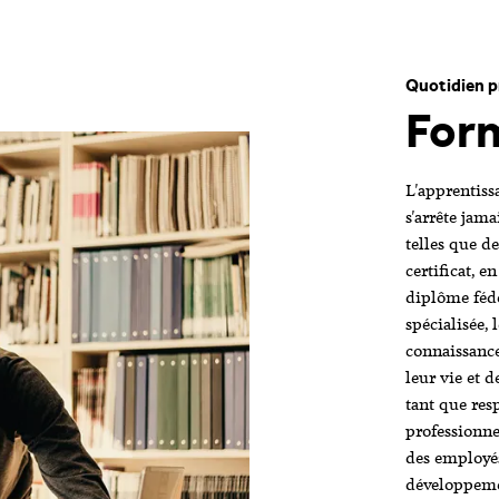
Quotidien p
Form
L'apprentiss
s'arrête jam
telles que d
certificat, e
diplôme fédé
spécialisée, 
connaissance
leur vie et d
tant que res
professionnel
des employé
développemen