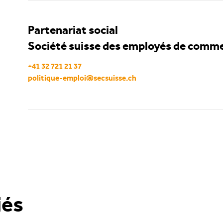
Partenariat social
Société suisse des employés de comm
+41 32 721 21 37
politique-emploi
@
secsuisse
.
ch
iés