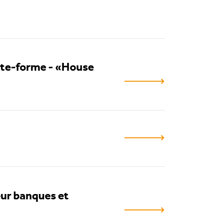
ate-forme - «House
eur banques et