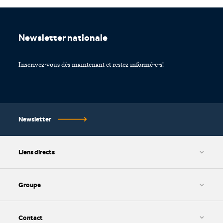
Footer
Newsletter nationale
Inscrivez-vous dès maintenant et restez informé-e-s!
Newsletter
Liens directs
CGV et protection des données
Paramétrage des cookies
Groupe
Impressum
HWZ AG
SIB AG
Contact
SIZ AG