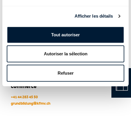
débutant à partir de 2023
En italien:
Serie d'esame PQ dall'inizio dell'apprendistato
Afficher les détails
2023
Tout autoriser
Contact
Autoriser la sélection
Administration PQual
Refuser
Société suisse des employés de
commerce
+41 44 283 45 50
grundbildung
@
kfmv
.
ch