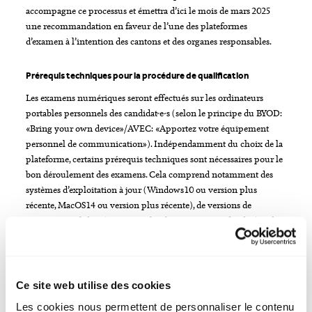
accompagne ce processus et émettra d’ici le mois de mars 2025
une recommandation en faveur de l’une des plateformes
d’examen à l’intention des cantons et des organes responsables.
Prérequis techniques pour la procédure de qualification
Les examens numériques seront effectués sur les ordinateurs
portables personnels des candidat-e-s (selon le principe du BYOD:
«Bring your own device»/AVEC: «Apportez votre équipement
personnel de communication»). Indépendamment du choix de la
plateforme, certains prérequis techniques sont nécessaires pour le
bon déroulement des examens. Cela comprend notamment des
systèmes d’exploitation à jour (Windows 10 ou version plus
récente, MacOS 14 ou version plus récente), de versions de
navigateur validées (p. ex. Google Chrome, Microsoft Edge) et de
la désactivation des bloqueurs de pop-up. Les exigences détaillées
et d’autres informations (p. ex. sur l’utilisation de l’IA et les outils
autorisés) sont consignées dans les directives relatives aux séries
zéro.
Ce site web utilise des cookies
Les cookies nous permettent de personnaliser le contenu