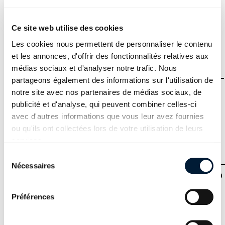
partie_2_candidats.pdf
PDF - 782 KB
Ce site web utilise des cookies
Téléchargement
Les cookies nous permettent de personnaliser le contenu
et les annonces, d'offrir des fonctionnalités relatives aux
2021_es_cfc_profil_e_serie_2_
médias sociaux et d'analyser notre trafic. Nous
partageons également des informations sur l'utilisation de
solutions.pdf
notre site avec nos partenaires de médias sociaux, de
publicité et d'analyse, qui peuvent combiner celles-ci
PDF - 951 KB
avec d'autres informations que vous leur avez fournies
Téléchargement
ou qu'ils ont collectées lors de votre utilisation de leurs
services.
2021_francais_cfc_evaluation
Sélection du consentement
Nécessaires
production_de_textes_solutio
ns.pdf
Préférences
PDF - 149 KB