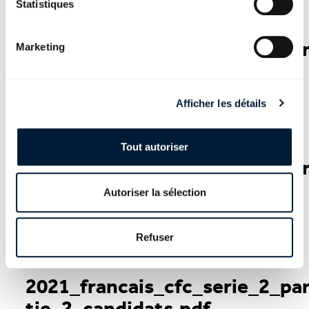
Téléchargement
Statistiques
2021_francais_cfc_serie_2_pa
Marketing
tie_1_candidats.pdf
PDF - 444 KB
Afficher les détails
Téléchargement
Tout autoriser
2021_francais_cfc_serie_2_pa
tie_1_solutions.pdf
Autoriser la sélection
PDF - 510 KB
Refuser
Téléchargement
2021_francais_cfc_serie_2_pa
tie_2_candidats.pdf