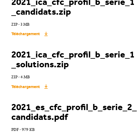
2021_ica_cfc_profil_b_serie_1
Réinitialiser
_candidats.zip
ZIP - 3 MB
Téléchargement
2021_ica_cfc_profil_b_serie_1
_solutions.zip
ZIP - 4 MB
Téléchargement
2021_es_cfc_profil_b_serie_2_
candidats.pdf
PDF - 979 KB