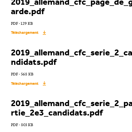
2019_allemand_cfc_page_de_
Réinitialiser
arde.pdf
PDF - 129 KB
Téléchargement
2019_allemand_cfc_serie_2_c
ndidats.pdf
PDF - 568 KB
Téléchargement
2019_allemand_cfc_serie_2_p
rtie_2e3_candidats.pdf
PDF - 803 KB