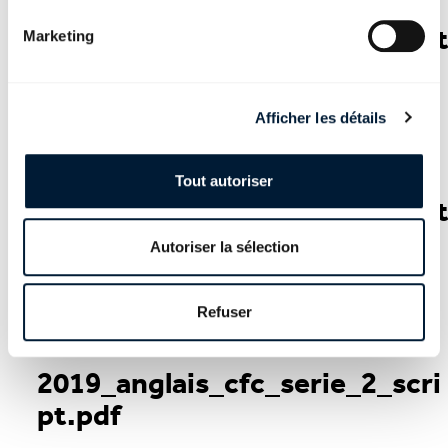
2019_anglais_cfc_serie_2_par
Marketing
ie_2e3_candidats.pdf
PDF - 276 KB
Afficher les détails
Téléchargement
Tout autoriser
2019_anglais_cfc_serie_2_par
ie_2e3_solutions.pdf
Autoriser la sélection
PDF - 249 KB
Refuser
Téléchargement
2019_anglais_cfc_serie_2_scri
pt.pdf