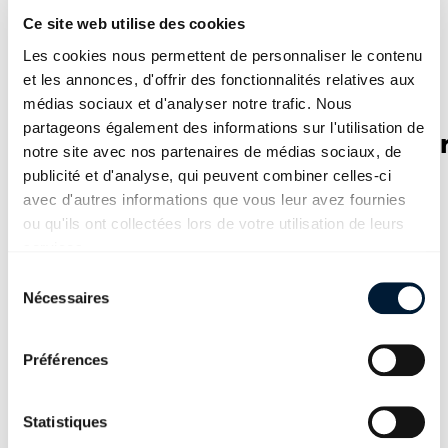
lutions.pdf
Ce site web utilise des cookies
PDF - 540 KB
Les cookies nous permettent de personnaliser le contenu
Téléchargement
et les annonces, d'offrir des fonctionnalités relatives aux
médias sociaux et d'analyser notre trafic. Nous
partageons également des informations sur l'utilisation de
2019_anglais_cfc_page_de_ga
notre site avec nos partenaires de médias sociaux, de
de.pdf
publicité et d'analyse, qui peuvent combiner celles-ci
avec d'autres informations que vous leur avez fournies
PDF - 120 KB
ou qu'ils ont collectées lors de votre utilisation de leurs
services.
Téléchargement
Sélection du consentement
Nécessaires
2019_anglais_cfc_serie_2_can
didats.pdf
Préférences
PDF - 187 KB
Téléchargement
Statistiques