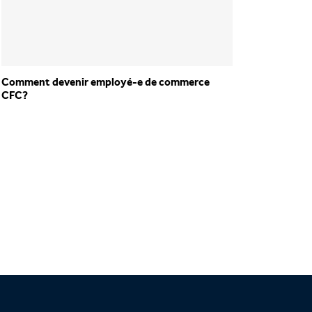
Comment devenir employé-e de commerce
Commen
CFC?
AFP?