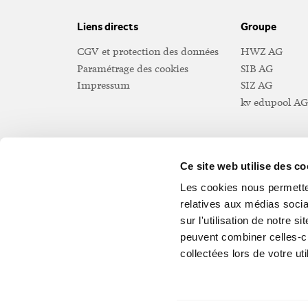
Liens directs
Groupe
CGV et protection des données
HWZ AG
Paramétrage des cookies
SIB AG
Impressum
SIZ AG
kv edupool AG
Ce site web utilise des c
Contact
Les cookies nous permetten
Société suisse des employés de commerce
relatives aux médias socia
Reitergasse 9
sur l'utilisation de notre 
Case postale
peuvent combiner celles-ci
CH-8021 Zurich
collectées lors de votre uti
T +41 32 721 21 37
info
@
secsuisse
.
ch