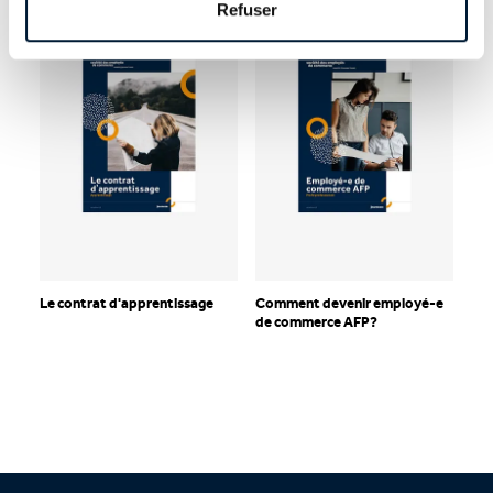
Refuser
Le contrat d'apprentissage
Comment devenir employé-e
de commerce AFP?
Footer