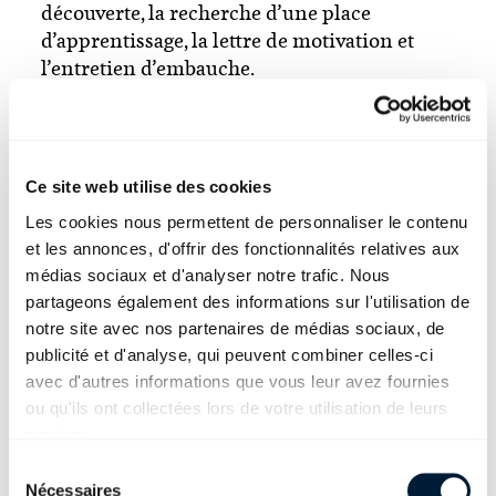
découverte, la recherche d’une place
d’apprentissage, la lettre de motivation et
l’entretien d’embauche.
Un apprentissage de commerce te conviendra si tu aimes
travailler à l'ordinateur et si tu aimes le contact avec les gens. Tu
Ce site web utilise des cookies
t'intéresses aussi à la structure d’une entreprise et tu aimes suivre
des projets et travailler en équipe.
Les cookies nous permettent de personnaliser le contenu
et les annonces, d'offrir des fonctionnalités relatives aux
médias sociaux et d'analyser notre trafic. Nous
partageons également des informations sur l'utilisation de
notre site avec nos partenaires de médias sociaux, de
Groupe cible
publicité et d'analyse, qui peuvent combiner celles-ci
avec d'autres informations que vous leur avez fournies
ou qu'ils ont collectées lors de votre utilisation de leurs
Cette fiche d'information s'adresse aux:
services.
Élèves avant leur entrée dans le monde du travail
Sélection du consentement
Nécessaires