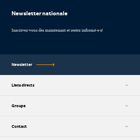
Newsletter nationale
Inscrivez-vous dès maintenant et restez informé-e-s!
Newsletter
Liens directs
CGV et protection des données
Paramétrage des cookies
Groupe
Impressum
HWZ AG
SIB AG
Contact
SIZ AG
kv edupool AG