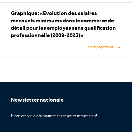
Graphique: «Evolution des salaires
mensuels minimums dans le commerce de
détail pour les employés sans qualification
professionnelle (2009-2023)»
Téléchargement
Footer
Newsletter nationale
Inscrivez-vous dès maintenant et restez informé-e-s!