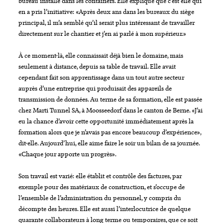
bureau installé dans les containers. Elle explique que c’est elle qui
en a pris l’initiative: «Après deux ans dans les bureaux du siège
principal, il m’a semblé qu’il serait plus intéressant de travailler
directement sur le chantier et j’en ai parlé à mon supérieur.»
À ce moment-là, elle connaissait déjà bien le domaine, mais
seulement à distance, depuis sa table de travail. Elle avait
cependant fait son apprentissage dans un tout autre secteur
auprès d’une entreprise qui produisait des appareils de
transmission de données. Au terme de sa formation, elle est passée
chez Marti Tunnel SA, à Moosseedorf dans le canton de Berne. «J’ai
eu la chance d’avoir cette opportunité immédiatement après la
formation alors que je n’avais pas encore beaucoup d’expérience»,
dit-elle. Aujourd’hui, elle aime faire le soir un bilan de sa journée.
«Chaque jour apporte un progrès».
Son travail est varié: elle établit et contrôle des factures, par
exemple pour des matériaux de construction, et s’occupe de
l’ensemble de l’administration du personnel, y compris du
décompte des heures. Elle est aussi l’interlocutrice de quelque
quarante collaborateurs à long terme ou temporaires, que ce soit