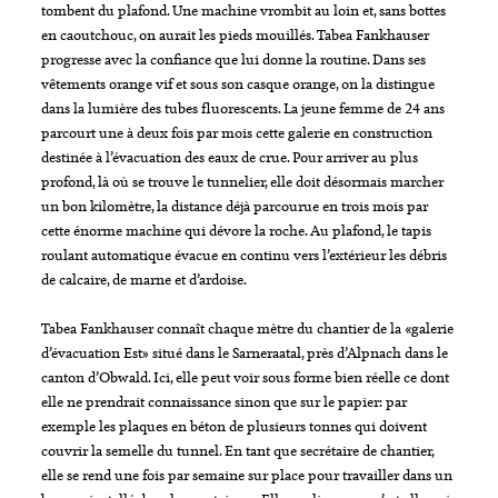
tombent du plafond. Une machine vrombit au loin et, sans bottes
en caoutchouc, on aurait les pieds mouillés. Tabea Fankhauser
progresse avec la confiance que lui donne la routine. Dans ses
vêtements orange vif et sous son casque orange, on la distingue
dans la lumière des tubes fluorescents. La jeune femme de 24 ans
parcourt une à deux fois par mois cette galerie en construction
destinée à l’évacuation des eaux de crue. Pour arriver au plus
profond, là où se trouve le tunnelier, elle doit désormais marcher
un bon kilomètre, la distance déjà parcourue en trois mois par
cette énorme machine qui dévore la roche. Au plafond, le tapis
roulant automatique évacue en continu vers l’extérieur les débris
de calcaire, de marne et d’ardoise.
Tabea Fankhauser connaît chaque mètre du chantier de la «galerie
d’évacuation Est» situé dans le Sarneraatal, près d’Alpnach dans le
canton d’Obwald. Ici, elle peut voir sous forme bien réelle ce dont
elle ne prendrait connaissance sinon que sur le papier: par
exemple les plaques en béton de plusieurs tonnes qui doivent
couvrir la semelle du tunnel. En tant que secrétaire de chantier,
elle se rend une fois par semaine sur place pour travailler dans un