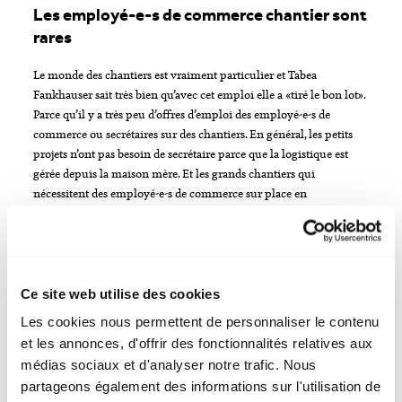
Les employé-e-s de commerce chantier sont
rares
Le monde des chantiers est vraiment particulier et Tabea
Fankhauser sait très bien qu’avec cet emploi elle a «tiré le bon lot».
Parce qu’il y a très peu d’offres d’emploi des employé-e-s de
commerce ou secrétaires sur des chantiers. En général, les petits
projets n’ont pas besoin de secrétaire parce que la logistique est
gérée depuis la maison mère. Et les grands chantiers qui
nécessitent des employé-e-s de commerce sur place en
permanence sont rares. Toutefois, à la différence d’un
assainissement routier, le chantier d’un tunnel demande une
surveillance constante parce que le terrain ne réagit pas toujours
comme on le prévoyait.
Ce site web utilise des cookies
«L’objectif est de progresser de 20 mètres par jour, mais nous n'en
Les cookies nous permettent de personnaliser le contenu
sommes pas encore là, car la géologie est actuellement un peu
et les annonces, d'offrir des fonctionnalités relatives aux
problématique, autrement dit la roche est trop dure», explique
médias sociaux et d'analyser notre trafic. Nous
Tabea Fankhauser. La pénétration de l’eau dans les parois étant
partageons également des informations sur l'utilisation de
plus forte que prévu, il a fallu mieux sécuriser la galerie, ce qui a