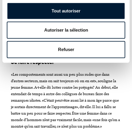
«Ici, il faut avoir de la
Tout autoriser
repartie, sans quoi on ne
tient pas le coup.»
Autoriser la sélection
Refuser
Se faire respecter
«Les comportements sont aussi un peu plus rudes que dans
d’autres secteurs, mais on sait toujours où on en est», souligne la
jeune femme. A-t-elle dû lutter contre les préjugés? Au début, elle
entendait de temps à autre des collègues de bureau faire des
remarques idiotes. «C’était peut-être aussi lié à mon âge parce que
je sortais directement de l’apprentissage», dit-elle. Il lui a fallu se
battre un peu pour se faire respecter. Être une femme dans ce
monde d’hommes n’est pas vraiment facile, mais «une fois qu’on a
montré qu’on sait travailler, ce n’est plus un problème.»