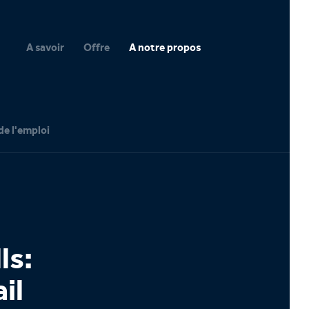
A savoir
Offre
A notre propos
de l'emploi
ls:
il