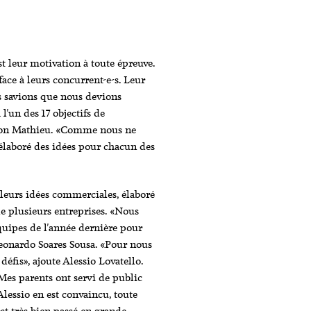
st leur motivation à toute épreuve.
face à leurs concurrent-e-s. Leur
s savions que nous devions
'un des 17 objectifs de
lon Mathieu. «Comme nous ne
s élaboré des idées pour chacun des
 leurs idées commerciales, élaboré
de plusieurs entreprises. «Nous
quipes de l'année dernière pour
 Leonardo Soares Sousa. «Pour nous
fis», ajoute Alessio Lovatello.
«Mes parents ont servi de public
 Alessio en est convaincu, toute
est très bien passé en grande