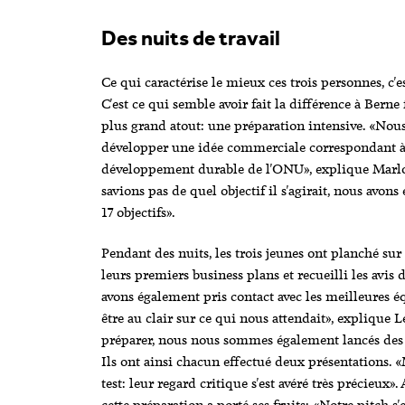
Des nuits de travail
Ce qui caractérise le mieux ces trois personnes, c'e
C'est ce qui semble avoir fait la différence à Berne 
plus grand atout: une préparation intensive. «Nou
développer une idée commerciale correspondant à l
développement durable de l'ONU», explique Mar
savions pas de quel objectif il s'agirait, nous avon
17 objectifs».
Pendant des nuits, les trois jeunes ont planché sur
leurs premiers business plans et recueilli les avis 
avons également pris contact avec les meilleures é
être au clair sur ce qui nous attendait», explique
préparer, nous nous sommes également lancés des dé
Ils ont ainsi chacun effectué deux présentations. 
test: leur regard critique s'est avéré très précieux».
cette préparation a porté ses fruits: «Notre pitch s'