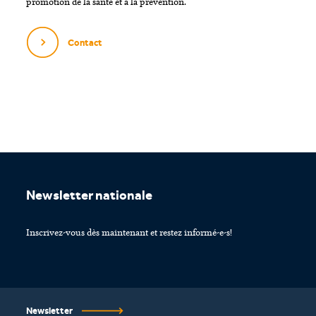
promotion de la santé et à la prévention.
Contact
Footer
Newsletter nationale
Inscrivez-vous dès maintenant et restez informé-e-s!
Newsletter