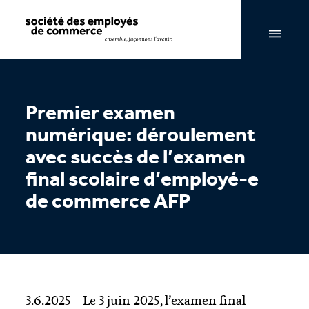
Navigation par page & recherche
Premier examen
numérique: déroulement
avec succès de l’examen
final scolaire d’employé-e
de commerce AFP
​​3.6.2025 ​– Le 3 juin 2025, l’examen final