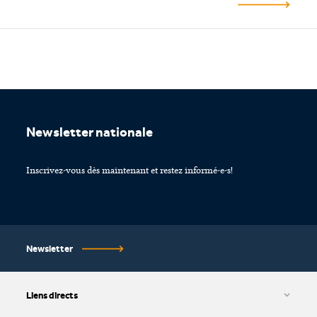
Footer
Newsletter nationale
Inscrivez-vous dès maintenant et restez informé-e-s!
Newsletter
Liens directs
CGV et protection des données