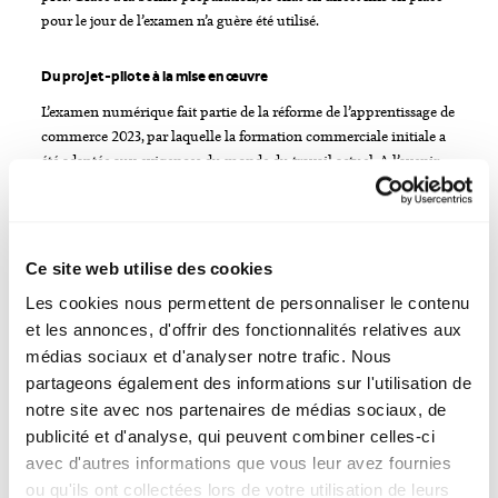
pour le jour de l’examen n’a guère été utilisé.
Du projet-pilote à la mise en œuvre
L’examen numérique fait partie de la réforme de l’apprentissage de
commerce 2023, par laquelle la formation commerciale initiale a
été adaptée aux exigences du monde du travail actuel. A l’avenir,
l’examen doit être davantage orienté vers l’action, c’est-à-dire être
proche de la pratique et axé sur les compétences. La plateforme
«smartlearn» a été recommandée pour la mise en œuvre. Elle avait
auparavant obtenu de très bons résultats lors de la procédure
Ce site web utilise des cookies
d’appel d’offres. Des examens-pilotes ont été organisés dans
Les cookies nous permettent de personnaliser le contenu
plusieurs écoles au début de cette année afin de tester la mise en
et les annonces, d'offrir des fonctionnalités relatives aux
œuvre numérique dans des conditions réelles. Ils ont été organisés
par la Haute école fédérale en formation professionnelle (HEFP).
médias sociaux et d'analyser notre trafic. Nous
En outre, des «séries zéro» ont été publiées, à savoir des examens
partageons également des informations sur l'utilisation de
blancs qui ont permis aux écoles et aux apprenti-e-s de se
notre site avec nos partenaires de médias sociaux, de
préparer à ce nouveau format orienté vers les compétences
publicité et d'analyse, qui peuvent combiner celles-ci
opérationnelles.
avec d'autres informations que vous leur avez fournies
ou qu'ils ont collectées lors de votre utilisation de leurs