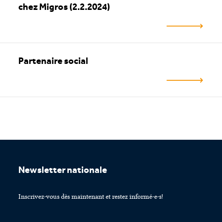
chez Migros (2.2.2024)
Partenaire social
Footer
Newsletter nationale
Inscrivez-vous dès maintenant et restez informé-e-s!