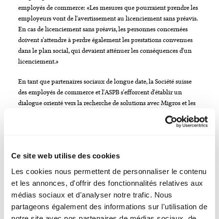
employés de commerce: «Les mesures que pourraient prendre les
employeurs vont de l'avertissement au licenciement sans préavis.
En cas de licenciement sans préavis, les personnes concernées
doivent s'attendre à perdre également les prestations convenues
dans le plan social, qui devaient atténuer les conséquences d'un
licenciement.»
En tant que partenaires sociaux de longue date, la Société suisse
des employés de commerce et l'ASPB s'efforcent d'établir un
dialogue orienté vers la recherche de solutions avec Migros et les
employé-e-s concerné-e-s. «Nous nous engageons activement
auprès de Migros afin d'éviter autant que possible des
conséquences graves», déclare Michel Lang.
La Société suisse des employés de commerce et l'ASPB regrettent la
Ce site web utilise des cookies
fermeture prévue de l'entreprise à Ecublens et les suppressions
Les cookies nous permettent de personnaliser le contenu
d'emplois qui en découlent. Dans le cadre du partenariat social,
et les annonces, d'offrir des fonctionnalités relatives aux
Migros a informé préalablement les partenaires sociaux externes
médias sociaux et d'analyser notre trafic. Nous
et internes. Les mesures prévues pour atténuer les conséquences
partageons également des informations sur l'utilisation de
de cette suppression de postes sont réglées aussi bien dans la CCT
notre site avec nos partenaires de médias sociaux, de
actuelle que dans le plan social qui en fait partie.