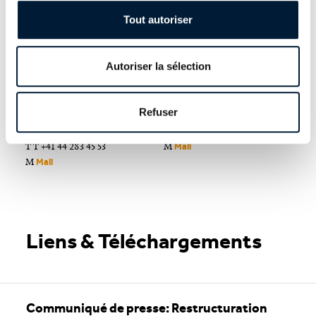
Tout autoriser
Autoriser la sélection
Michel Lang
Communication
Responsable du partenariat
Société suisse des employés de
Refuser
social, Société suisse des
commerce
employés de commerce
T +41 32 721 21 37
T T +41 44 283 45 53
M
Mail
M
Mail
Liens & Téléchargements
Communiqué de presse: Restructuration