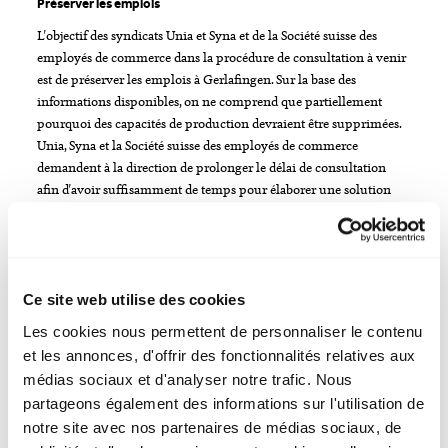
Préserver les emplois
L'objectif des syndicats Unia et Syna et de la Société suisse des
employés de commerce dans la procédure de consultation à venir
est de préserver les emplois à Gerlafingen. Sur la base des
informations disponibles, on ne comprend que partiellement
pourquoi des capacités de production devraient être supprimées.
Unia, Syna et la Société suisse des employés de commerce
demandent à la direction de prolonger le délai de consultation
afin d'avoir suffisamment de temps pour élaborer une solution
viable. De plus, Stahl Gerlafingen et la maison mère italienne
Beltrame Group doivent mettre à disposition toutes les
informations nécessaires.
Ce site web utilise des cookies
Appel à une politique industrielle
Les cookies nous permettent de personnaliser le contenu
Unia, Syna et la Société suisse des employés de commerce
et les annonces, d'offrir des fonctionnalités relatives aux
renouvellent leur appel aux autorités politiques pour qu'elles
médias sociaux et d'analyser notre trafic. Nous
élaborent une politique industrielle qui montre les voies à suivre
pour la transformation socio-écologique des branches
partageons également des informations sur l'utilisation de
industrielles suisses, y compris le maintien de capacités de
notre site avec nos partenaires de médias sociaux, de
production stratégiques et de bons emplois sûrs. Dans ce contexte,