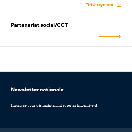
Téléchargement
Partenariat social/CCT
Footer
Newsletter nationale
Inscrivez-vous dès maintenant et restez informé-e-s!