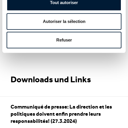
Tout autoriser
Autoriser la sélection
Partenariat social
Communication
Société suisse des employés de
Société suisse des employés de
commerce
commerce
Refuser
T +41 32 721 21 37
T +41 32 721 21 37
M
M
Mail
Mail
Downloads und Links
Communiqué de presse: La direction et les
politiques doivent enfin prendre leurs
responsabilités! (27.3.2024)