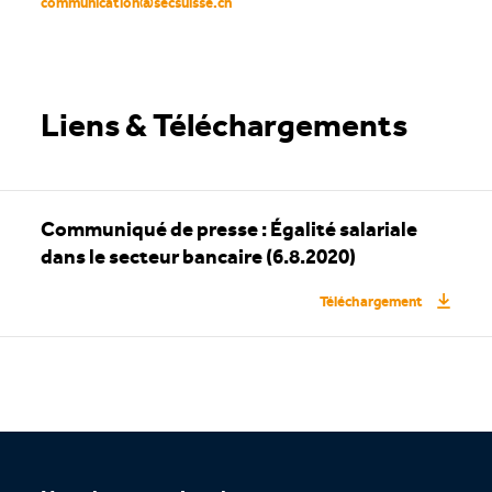
communication
@
secsuisse
.
ch
Liens & Téléchargements
Communiqué de presse : Égalité salariale
dans le secteur bancaire (6.8.2020)
Téléchargement
Footer