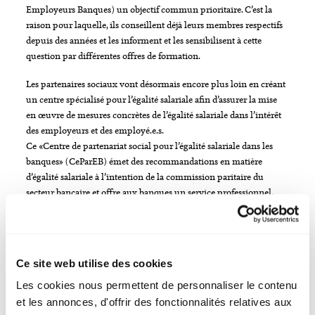
Employeurs Banques) un objectif commun prioritaire. C’est la
raison pour laquelle, ils conseillent déjà leurs membres respectifs
depuis des années et les informent et les sensibilisent à cette
question par différentes offres de formation.
Les partenaires sociaux vont désormais encore plus loin en créant
un centre spécialisé pour l’égalité salariale afin d’assurer la mise
en œuvre de mesures concrètes de l’égalité salariale dans l’intérêt
des employeurs et des employé.e.s.
Ce «Centre de partenariat social pour l’égalité salariale dans les
banques» (CeParEB) émet des recommandations en matière
d’égalité salariale à l’intention de la commission paritaire du
secteur bancaire et offre aux banques un service professionnel.
Par ailleurs, les partenaires sociaux du secteur bancaire ont
développé une nouvelle prestation en rapport avec la Loi sur
l’égalité révisée au 1er juillet 2020. Celle-ci concerne les
Ce site web utilise des cookies
entreprises de plus de 100 employé.e.s et rend obligatoire une
analyse interne des salaires ainsi que le contrôle des résultats par
Les cookies nous permettent de personnaliser le contenu
un organisme externe. Les partenaires sociaux proposent une
et les annonces, d'offrir des fonctionnalités relatives aux
solution de branche sur mesure pour ce contrôle externe: Les