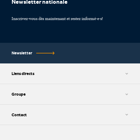
Newsletter nationale
Inscrivez-vous dès maintenant et restez informé-e-s!
Newsletter
Liens directs
CGV et protection des données
Paramétrage des cookies
Groupe
Impressum
HWZ AG
SIB AG
Contact
SIZ AG
kv edupool AG