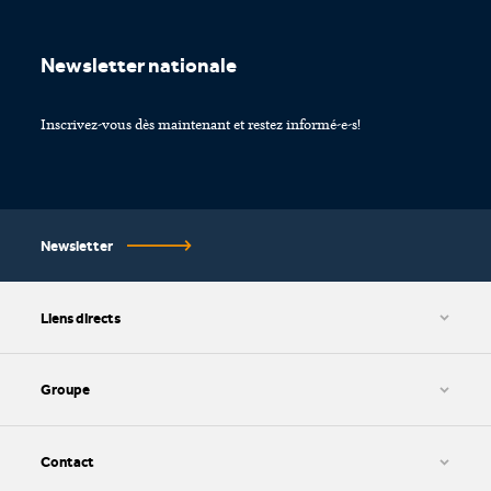
Footer
Newsletter nationale
Inscrivez-vous dès maintenant et restez informé-e-s!
Newsletter
Liens directs
CGV et protection des données
Paramétrage des cookies
Groupe
Impressum
HWZ AG
SIB AG
Contact
SIZ AG
kv edupool AG