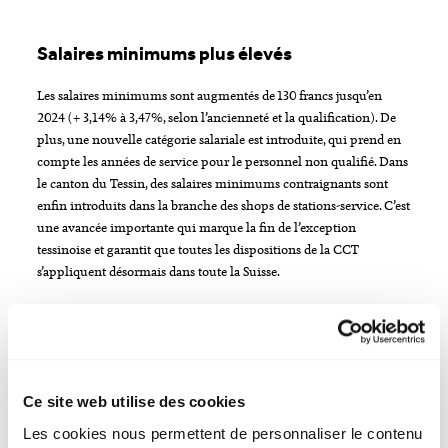
Salaires minimums plus élevés
Les salaires minimums sont augmentés de 130 francs jusqu’en
2024 (+ 3,14% à 3,47%, selon l’ancienneté et la qualification). De
plus, une nouvelle catégorie salariale est introduite, qui prend en
compte les années de service pour le personnel non qualifié. Dans
le canton du Tessin, des salaires minimums contraignants sont
enfin introduits dans la branche des shops de stations-service. C’est
une avancée importante qui marque la fin de l’exception
tessinoise et garantit que toutes les dispositions de la CCT
s’appliquent désormais dans toute la Suisse.
Plus de week-ends libres et de possibilités
de planification
Pour les partenaires sociaux, il était important d’améliorer la
Ce site web utilise des cookies
conciliation entre vie privée et professionnelle dans une branche
Les cookies nous permettent de personnaliser le contenu
où les heures d’ouverture sont très larges. Les employé-e-s ont