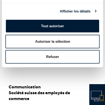
Oppositions rejetées au Tessin
Afficher les détails
Les partenaires sociaux se réjouissent que le Conseil fédéral ait
rejeté, après une très longue procédure, tous les arguments des
Tout autoriser
nombreuses oppositions des employeurs tessinois qui refusaient
un salaire minimum pour les salarié-e-s dans leur canton. Ils
regrettent cependant que ce blocage ait retardé de presque deux
Autoriser la sélection
ans l’entrée en vigueur de la CCT et de ses améliorations.
Les partenaires sociaux continueront à œuvrer ensemble pour
améliorer l’attractivité de la branche pour les employé-e-s et les
Refuser
employeurs.
Communication
Société suisse des employés de
commerce