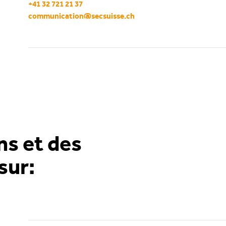
+41 32 721 21 37
communication
@
secsuisse
.
ch
ns et des
sur: