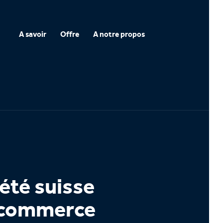
A savoir
Offre
A notre propos
iété suisse
 commerce