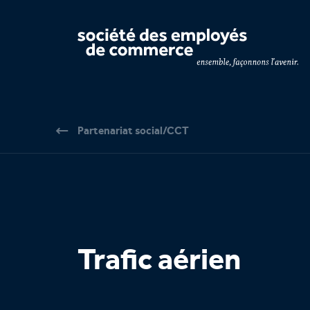
Navigation par page & recherche
Partenariat social/CCT
Trafic aérien