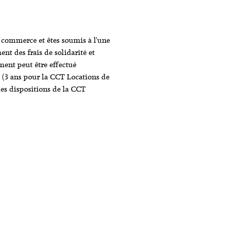
CCT Swissport International, Station de Zurich 
CCT Swissport International, Station de Zurich sa
 commerce et êtes soumis à l'une
t des frais de solidarité et
ment peut être effectué
 (3 ans pour la CCT Locations de
s dispositions de la CCT