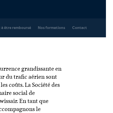
à être remboursé
Nos formations
Contact
ncurrence grandissante en
ur du trafic aérien sont
les coûts. La Société des
aire social de
wissair. En tant que
 accompagnons le