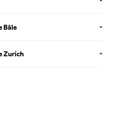
e Bâle
024)
emand)
 au sol de SWISS – y compris les
026)
e Zurich
026)
n allemand)