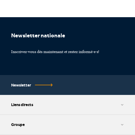
Footer
Newsletter nationale
Inscrivez-vous dès maintenant et restez informé-e-s!
Newsletter
Liens directs
CGV et protection des données
Paramétrage des cookies
Groupe
Impressum
HWZ AG