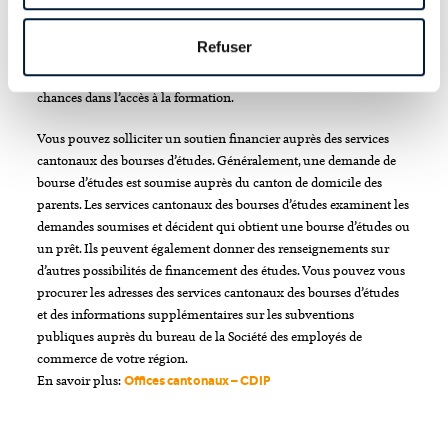
Refuser
Les cantons sont compétents pour l’octroi des allocations de
Attention:
formation de la main publique. Ainsi, ils favorisent l’égalité des
chances dans l’accès à la formation.
Vous pouvez solliciter un soutien financier auprès des services
cantonaux des bourses d’études. Généralement, une demande de
bourse d’études est soumise auprès du canton de domicile des
parents. Les services cantonaux des bourses d’études examinent les
demandes soumises et décident qui obtient une bourse d’études ou
un prêt. Ils peuvent également donner des renseignements sur
ici
d’autres possibilités de financement des études. Vous pouvez vous
procurer les adresses des services cantonaux des bourses d’études
et des informations supplémentaires sur les subventions
publiques auprès du bureau de la Société des employés de
commerce de votre région.
En savoir plus:
Offices cantonaux – CDIP