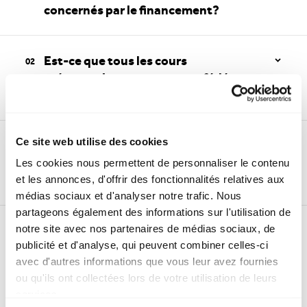
concernés par le financement?
Est-ce que tous les cours
préparatoires aux examens fédéraux
sont admissibles?
Ce site web utilise des cookies
Si vous êtes admissible au
financement, veuillez noter les
Les cookies nous permettent de personnaliser le contenu
points suivants:
et les annonces, d'offrir des fonctionnalités relatives aux
médias sociaux et d'analyser notre trafic. Nous
partageons également des informations sur l'utilisation de
Le cours préparatoire ne doit pas faire l’objet d’une subvention
cantonale. Renseignez-vous auprès de votre école à ce sujet.
notre site avec nos partenaires de médias sociaux, de
La contribution fédérale ne vous sera
Votre domicile doit se trouver en Suisse au moment de la
publicité et d'analyse, qui peuvent combiner celles-ci
remboursée qu’après la réussite de
décision concernant la réussite de l’examen fédéral (résultat de
avec d'autres informations que vous leur avez fournies
l’examen. Pour cela, les documents
l’examen).
ou qu'ils ont collectées lors de votre utilisation de leurs
suivants sont requis:
Les frais de cours facturés doivent s’élever à au moins
services.
CHF 1000.–.