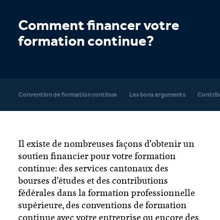
Comment financer votre
formation continue?
Convention de formation continue
Les bons arguments
Contrib
Il existe de nombreuses façons d’obtenir un
soutien financier pour votre formation
continue: des services cantonaux des
bourses d’études et des contributions
fédérales dans la formation professionnelle
supérieure, des conventions de formation
continue avec votre entreprise ou encore des