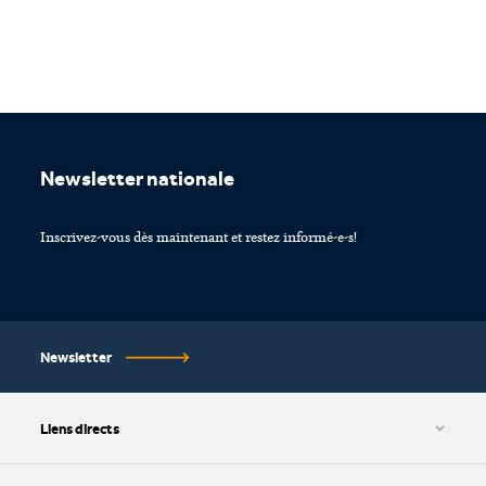
Footer
Newsletter nationale
Inscrivez-vous dès maintenant et restez informé-e-s!
Newsletter
Liens directs
CGV et protection des données
Paramétrage des cookies