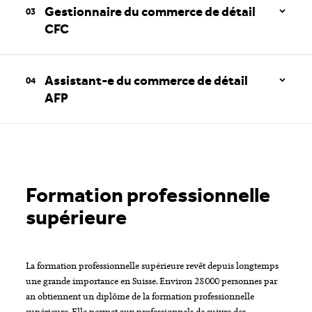
Gestionnaire du commerce de détail
CFC
En savoir plus
Assistant-e du commerce de détail
AFP
En savoir plus
En savoir plus
Formation professionnelle
En savoir plus
supérieure
La formation professionnelle supérieure revêt depuis longtemps
une grande importance en Suisse. Environ 28000 personnes par
an obtiennent un diplôme de la formation professionnelle
supérieure. Elle permet aux professionnels de suivre des