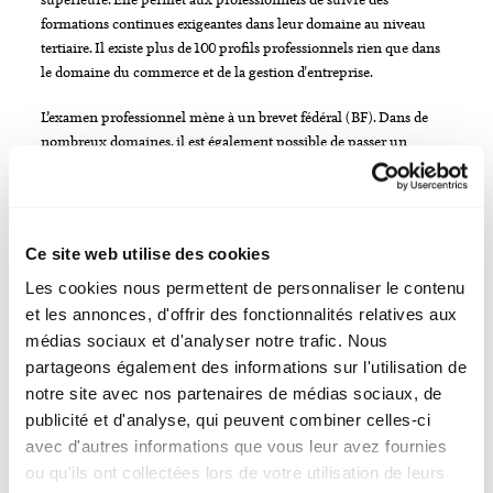
formations continues exigeantes dans leur domaine au niveau
tertiaire. Il existe plus de 100 profils professionnels rien que dans
le domaine du commerce et de la gestion d'entreprise.
L’examen professionnel mène à un brevet fédéral (BF). Dans de
nombreux domaines, il est également possible de passer un
examen professionnel supérieur, qui mène à un diplôme fédéral.
Une autre voie possible dans le cadre de la formation
professionnelle supérieure est l’obtention d’un diplôme d’école
supérieure, qui donne également le droit de porter un titre
Ce site web utilise des cookies
reconnu au niveau fédéral.
Les cookies nous permettent de personnaliser le contenu
Le manque croissant de main-d'œuvre devrait entraîner une
et les annonces, d'offrir des fonctionnalités relatives aux
augmentation de la demande en connaissances spécialisées
médias sociaux et d'analyser notre trafic. Nous
approfondies associées à une forte orientation pratique. Des études
partageons également des informations sur l'utilisation de
montrent que les compétences dans le domaine du commerce et
notre site avec nos partenaires de médias sociaux, de
de la gestion d'entreprise gagnent en importance. Elles peuvent
publicité et d'analyse, qui peuvent combiner celles-ci
être appliquées dans des contextes variés et sont particulièrement
avec d'autres informations que vous leur avez fournies
recherchées face à la numérisation et à l'automatisation – où la
ou qu'ils ont collectées lors de votre utilisation de leurs
créativité, la pensée analytique ainsi que la capacité à prendre des