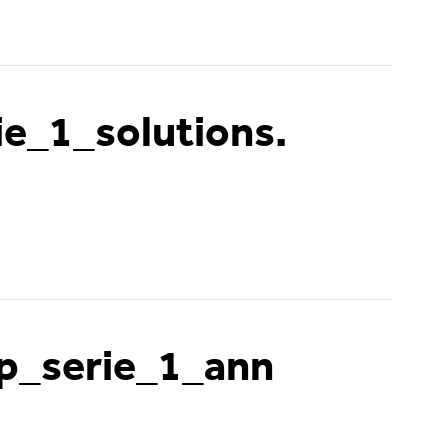
e_1_solutions.
fp_serie_1_ann