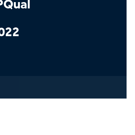
PQual
2022