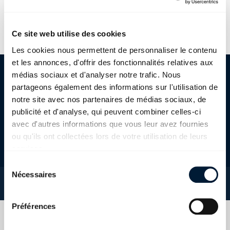
Ce site web utilise des cookies
Les cookies nous permettent de personnaliser le contenu
et les annonces, d'offrir des fonctionnalités relatives aux
médias sociaux et d'analyser notre trafic. Nous
partageons également des informations sur l'utilisation de
Séries d'examen PQual
notre site avec nos partenaires de médias sociaux, de
jusqu'au début de
publicité et d'analyse, qui peuvent combiner celles-ci
l'apprentissage 2022
avec d'autres informations que vous leur avez fournies
ou qu'ils ont collectées lors de votre utilisation de leurs
services.
Sélection du consentement
Nécessaires
Aucune fiche d'information n'a été trouvée.
Préférences
Filter